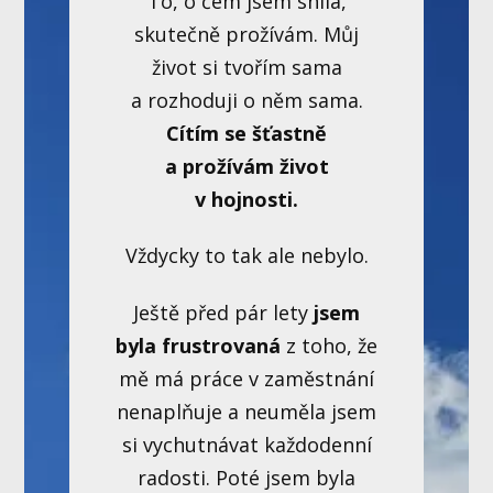
To, o čem jsem snila,
skutečně prožívám. Můj
život si tvořím sama
a rozhoduji o něm sama.
Cítím se šťastně
a prožívám život
v hojnosti.
Vždycky to tak ale nebylo.
Ještě před pár lety
jsem
byla frustrovaná
z toho, že
mě má práce v zaměstnání
nenaplňuje a neuměla jsem
si vychutnávat každodenní
radosti. Poté jsem byla