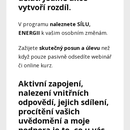
vytvoří rozdíl.
V programu
naleznete SÍLU,
ENERGII
k vašim osobním změnám.
Zažijete
skutečný posun
a úlevu
než
když pouze pasivně odsedíte webinář
či online kurz.
Aktivní zapojení,
nalezení vnitřních
odpovědí, jejich sdílení,
procítění vašich
uvědomění a moje
podpora je to, co u vás