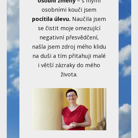
osobní změny
– s mými
osobními kouči jsem
pocítila úlevu.
Naučila jsem
se čistit moje omezující
negativní přesvědčení,
našla jsem zdroj mého klidu
na duši a tím přitahuji malé
i větší zázraky do mého
života.