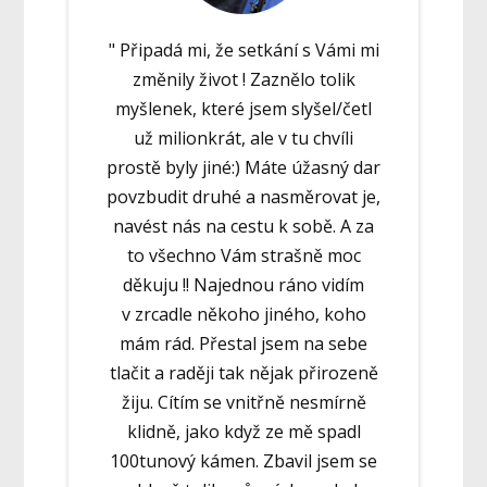
" Připadá mi, že setkání s Vámi mi
změnily život ! Zaznělo tolik
myšlenek, které jsem slyšel/četl
už milionkrát, ale v tu chvíli
prostě byly jiné:) Máte úžasný dar
povzbudit druhé a nasměrovat je,
navést nás na cestu k sobě. A za
to všechno Vám strašně moc
děkuju !! Najednou ráno vidím
v zrcadle někoho jiného, koho
mám rád. Přestal jsem na sebe
tlačit a raději tak nějak přirozeně
žiju. Cítím se vnitřně nesmírně
klidně, jako když ze mě spadl
100tunový kámen. Zbavil jsem se