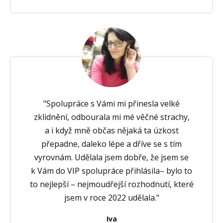
"Spolupráce s Vámi mi přinesla velké
zklidnění, odbourala mi mé věčné strachy,
a i když mně občas nějaká ta úzkost
přepadne, daleko lépe a dříve se s tím
vyrovnám. Udělala jsem dobře, že jsem se
k Vám do VIP spolupráce přihlásila– bylo to
to nejlepší – nejmoudřejší rozhodnutí, které
jsem v roce 2022 udělala."
Iva