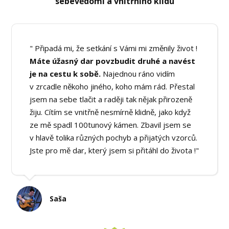
sebevědomí a vnitřního klidu
" Připadá mi, že setkání s Vámi mi změnily život !
Máte úžasný dar povzbudit druhé a navést
je na cestu k sobě.
Najednou ráno vidím
v zrcadle někoho jiného, koho mám rád. Přestal
jsem na sebe tlačit a raději tak nějak přirozeně
žiju. Cítím se vnitřně nesmírně klidně, jako když
ze mě spadl 100tunový kámen. Zbavil jsem se
v hlavě tolika různých pochyb a přijatých vzorců.
Jste pro mě dar, který jsem si přitáhl do života !"
Saša