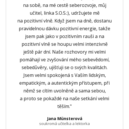
na sobě, na mé cestě seberozvoje, můj
učitel, linka S.O.S.:), udržujete mě
na pozitivní vlně. Když jsem na dně, dostanu
pravidelnou dávku pozitivní energie, takže
jsem pak jako v pozitivním rauši a na
pozitivní vlně se houpu velmi intenzivně
ještě pár dní. Naše rozhovory mi velmi
pomáhají ve zvyšování mého sebevědomí,
sebedůvěry, ujišťuji se o svých kvalitách.
Jsem velmi spokojená s Vaším lidským,
empatickým, a autentickým přístupem, při
němž se cítím uvolněně a sama sebou,
a proto se pokaždé na naše setkání velmi
těším."
Jana Münsterová
soukromá učitelka a lektorka