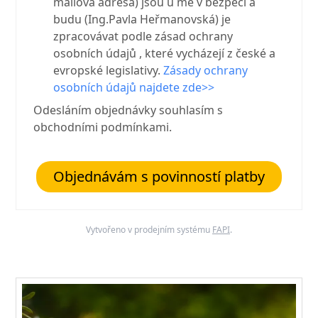
mailová adresa) jsou u mě v bezpečí a
budu (Ing.Pavla Heřmanovská) je
zpracovávat podle zásad ochrany
osobních údajů , které vycházejí z české a
evropské legislativy.
Zásady ochrany
osobních údajů najdete zde>>
Odesláním objednávky souhlasím s
obchodními podmínkami.
Objednávám s povinností platby
Vytvořeno v prodejním systému
FAPI
.