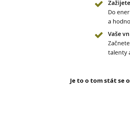
Zažijete
Do energ
a hodno
Vaše vn
Začnete 
talenty 
Je to o tom stát se 