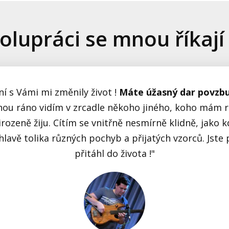
olupráci se mnou říkají 
ní s Vámi mi změnily život !
Máte úžasný dar povzbu
ou ráno vidím v zrcadle někoho jiného, koho mám rá
přirozeně žiju. Cítím se vnitřně nesmírně klidně, jako
hlavě tolika různých pochyb a přijatých vzorců. Jste 
přitáhl do života !"