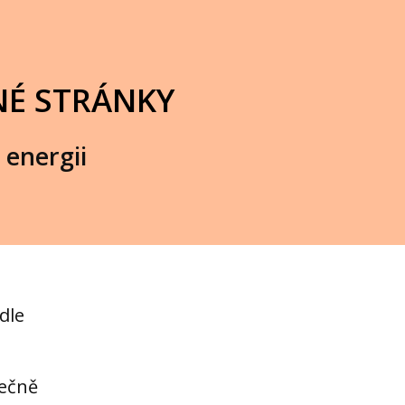
NÉ STRÁNKY
 energii
odle
tečně