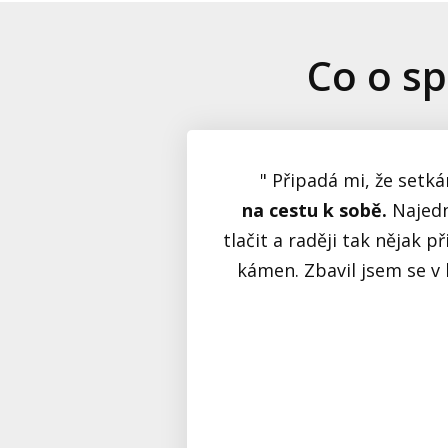
Co o sp
" Připadá mi, že setká
na cestu k sobě.
Najedn
tlačit a raději tak nějak 
kámen. Zbavil jsem se v 