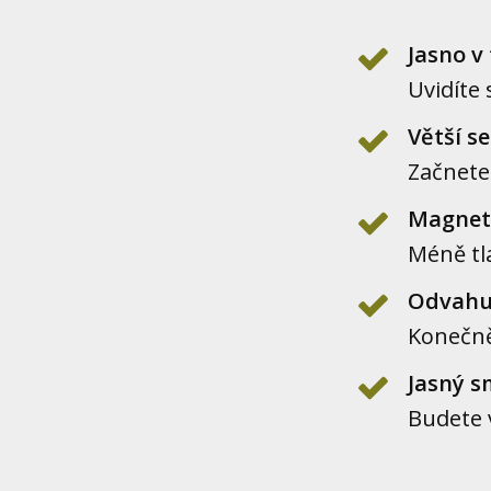
Jasno v 
Uvidíte 
Větší s
Začnete
Magneti
Méně tla
Odvahu 
Konečně
Jasný s
Budete 