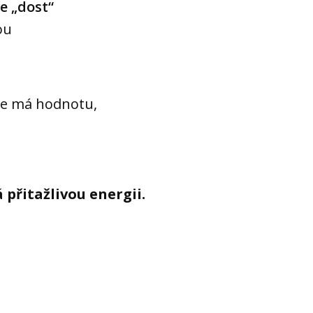
te „dost“
ou
, že má hodnotu,
 přitažlivou energii.