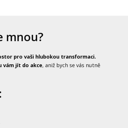
se mnou?
ostor pro vaši hlubokou transformaci.
 vám jít do akce
, aniž bych se vás nutně
:
,