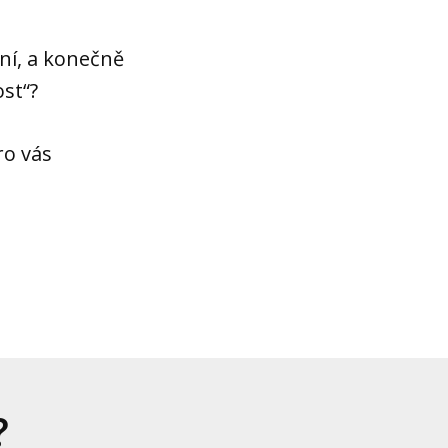
ční, a konečně
ost“?
ro vás
?