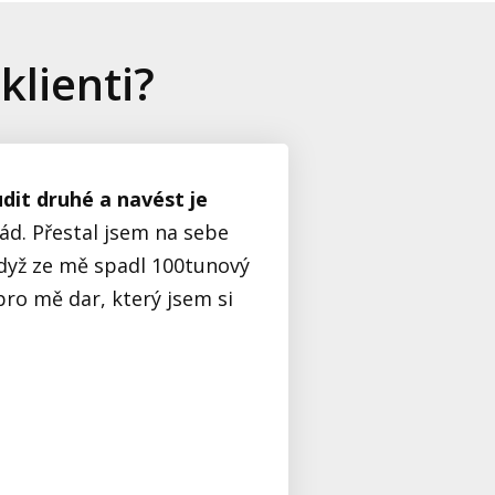
klienti?
dit druhé a navést je
d. Přestal jsem na sebe
 když ze mě spadl 100tunový
pro mě dar, který jsem si