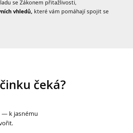
adu se Zákonem přitažlivosti,
vních vhledů,
které vám pomáhají spojit se
činku čeká?
m — k jasnému
ořit.