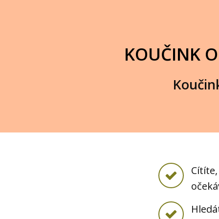
KOUČINK OB
Koučink
Cítíte
očeká
Hledá