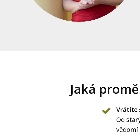
Jaká promě
Vrátíte
Od star
vědomí t