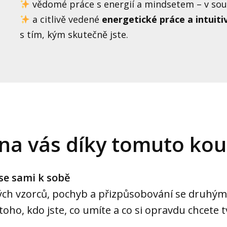
vědomé práce s energií a mindsetem – v soul
a citlivě vedené
energetické práce a intuiti
s tím, kým skutečně jste.
na vás díky tomuto kou
 se sami k sobě
ých vzorců, pochyb a přizpůsobování se druhý
oho, kdo jste, co umíte a co si opravdu chcete tv