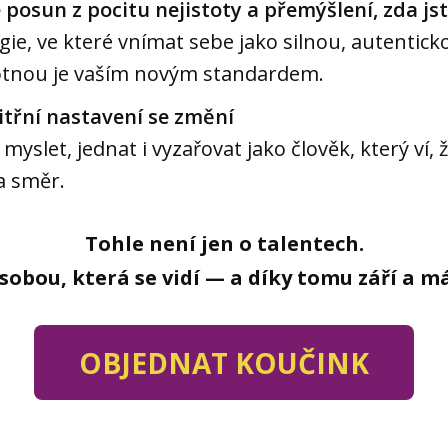
 posun z pocitu nejistoty a přemýšlení, zda js
ie, ve které vnímat sebe jako silnou, autentic­k
tnou je vaším novým standardem.
itřní nastavení se změní
myslet, jednat i vyzařovat jako člověk, který ví
a směr.
Tohle není jen o talentech.
osobou, která se vidí — a díky tomu září a má
OBJEDNAT KOUČINK