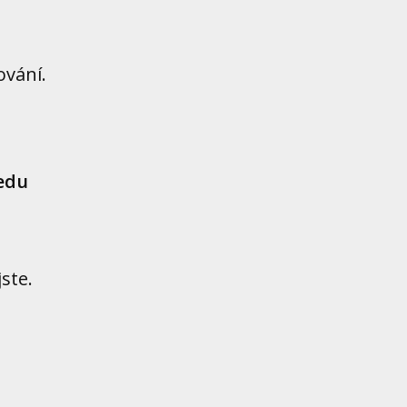
ování.
edu
ste.