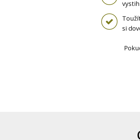
vystih
Toužít
si dov
Pokud