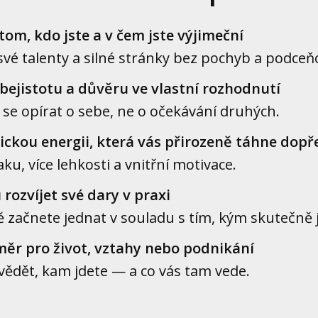
tom, kdo jste a v čem jste výjimeční
své talenty a silné stránky bez pochyb a podceň
ebejistotu a důvěru ve vlastní rozhodnutí
 se opírat o sebe, ne o očekávání druhých.
ckou energii, která vás přirozeně táhne dopř
ku, více lehkosti a vnitřní motivace.
rozvíjet své dary v praxi
 začnete jednat v souladu s tím, kým skutečně j
měr pro život, vztahy nebo podnikání
vědět, kam jdete — a co vás tam vede.