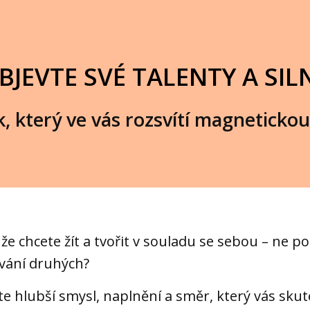
JEVTE SVÉ TALENTY A SIL
, který ve vás rozsvítí magnetickou
, že chcete žít a tvořit v souladu se sebou – ne p
vání druhých?
te hlubší smysl, naplnění a směr, který vás sku