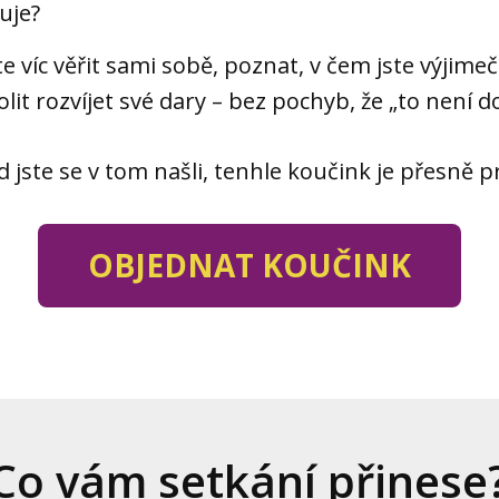
uje?
e víc věřit sami sobě, poznat, v čem jste výjime
olit rozvíjet své dary – bez pochyb, že „to není d
 jste se v tom našli, tenhle koučink je přesně p
OBJEDNAT KOUČINK
Co vám setkání přinese