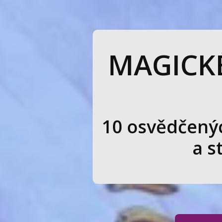
MAGICKÉ
10 osvědčenýc
a s