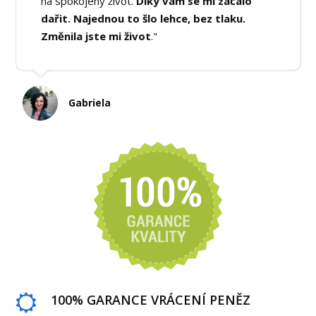
na spokojený život.
Díky vám se mi začalo
dařit. Najednou to šlo lehce, bez tlaku.
Změnila jste mi život
."
Gabriela
100% GARANCE VRÁCENÍ PENĚZ