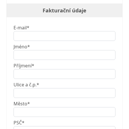
Fakturační údaje
E-mail*
Jméno*
Příjmení*
Ulice a č.p.*
Město*
PSČ*