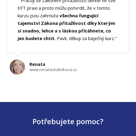
" Pracuji se Zákonem přitažlivosti denně ve své
EFT praxi a proto můžu potvrdit, že v tomto
kurzu jsou zahrnuta
všechna fungující
tajemství Zákona přitažlivost díky kterým
si snadno, lehce a s láskou přitáhnete, co
jen budete chtít
. Pavli, děkuji za báječný kurz."
Renata
www.renataskalnikova.cz
Potřebujete pomoc?