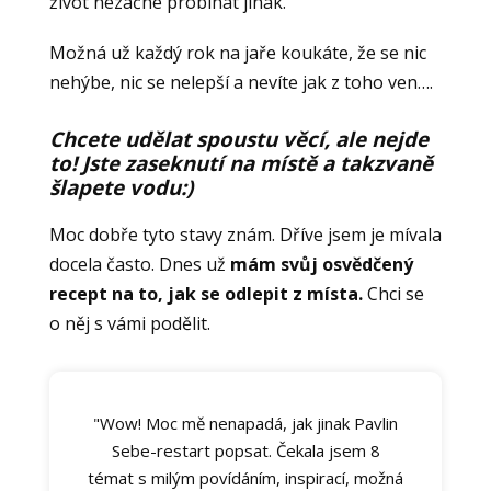
život nezačne probíhat jinak.
Možná už každý rok na jaře koukáte, že se nic
nehýbe, nic se nelepší a nevíte jak z toho ven….
Chcete udělat spoustu věcí, ale nejde
to! Jste zaseknutí na místě a takzvaně
šlapete vodu:)
Moc dobře tyto stavy znám. Dříve jsem je mívala
docela často. Dnes už
mám svůj osvědčený
recept na to, jak se odlepit z místa.
Chci se
o něj s vámi podělit.
"Wow! Moc mě nenapadá, jak jinak Pavlin
Sebe-restart popsat. Čekala jsem 8
témat s milým povídáním, inspirací, možná