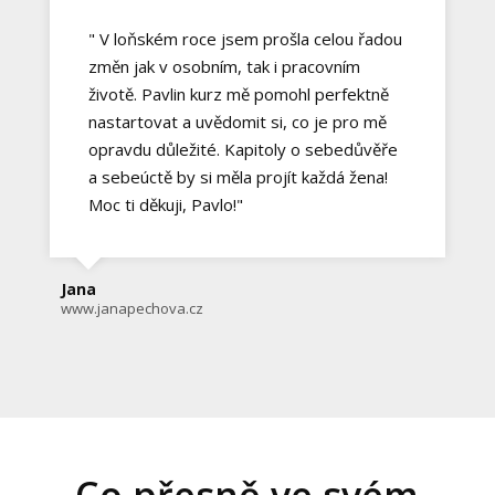
" V loňském roce jsem prošla celou řadou
změn jak v osobním, tak i pracovním
životě. Pavlin kurz mě pomohl perfektně
nastartovat a uvědomit si, co je pro mě
opravdu důležité. Kapitoly o sebedůvěře
a sebeúctě by si měla projít každá žena!
Moc ti děkuji, Pavlo!"
Jana
www.janapechova.cz
Co přesně ve svém