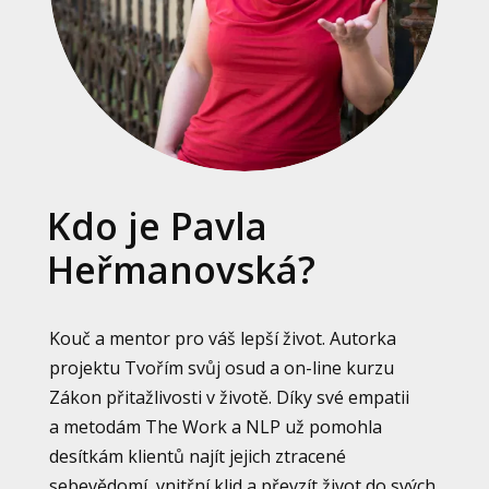
Kdo je Pavla
Heřmanovská?
Kouč a mentor pro váš lepší život. Autorka
projektu Tvořím svůj osud a on-line kurzu
Zákon přitažlivosti v životě. Díky své empatii
a metodám The Work a NLP už pomohla
desítkám klientů najít jejich ztracené
sebevědomí, vnitřní klid a převzít život do svých