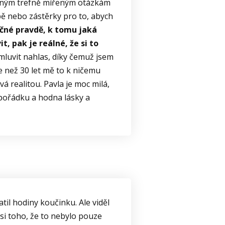
avliným trefně mířeným otázkám
bě nebo zástěrky pro to, abych
ečné pravdě, k tomu jaká
, pak je reálné, že si to
luvit nahlas, díky čemuž jsem
e než 30 let mě to k ničemu
 realitou. Pavla je moc milá,
 pořádku a hodna lásky a
atil hodiny koučinku. Ale viděl
 si toho, že to nebylo pouze