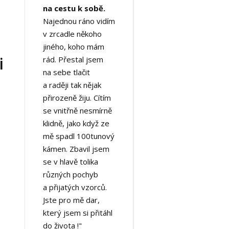
na cestu k sobě.
Najednou ráno vidím
v zrcadle někoho
jiného, koho mám
i
rád. Přestal jsem
na sebe tlačit
a raději tak nějak
přirozeně žiju. Cítím
se vnitřně nesmírně
klidně, jako když ze
mě spadl 100tunový
kámen. Zbavil jsem
se v hlavě tolika
různých pochyb
a přijatých vzorců.
Jste pro mě dar,
který jsem si přitáhl
do života !"