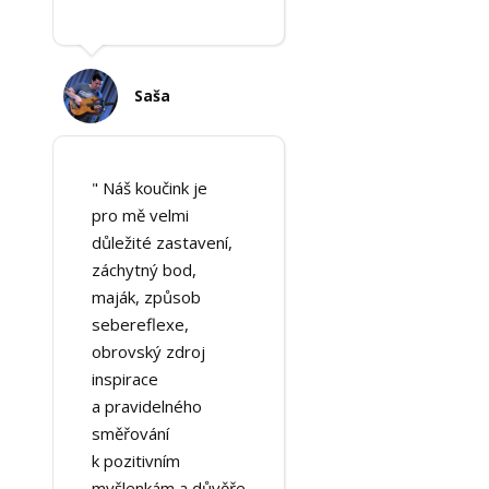
Saša
" Náš koučink je
pro mě velmi
důležité zastavení,
záchytný bod,
maják, způsob
sebereflexe,
obrovský zdroj
inspirace
a pravidelného
směřování
k pozitivním
myšlenkám a důvěře