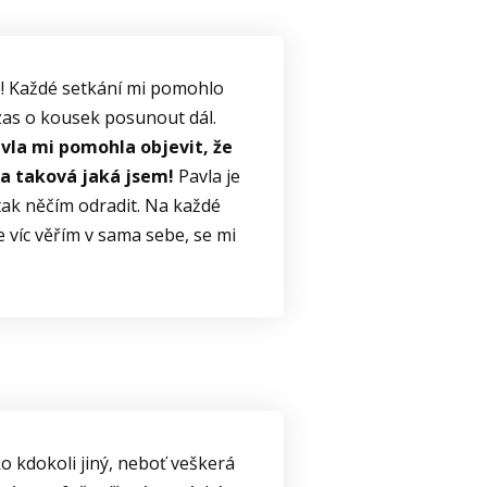
! Každé setkání mi pomohlo
e zas o kousek posunout dál.
vla mi pomohla objevit, že
da taková jaká jsem!
Pavla je
 tak něčím odradit. Na každé
e víc věřím v sama sebe, se mi
 kdokoli jiný, neboť veškerá