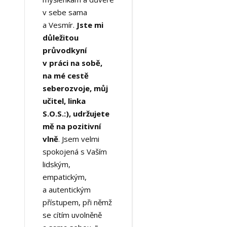
v sebe sama
a Vesmír.
Jste mi
důležitou
průvodkyní
v práci na sobě,
na mé cestě
seberozvoje, můj
učitel, linka
S.O.S.:), udržujete
mě na pozitivní
vlně
. Jsem velmi
spokojená s Vaším
lidským,
empatickým,
a autentickým
přístupem, při němž
se cítím uvolněně