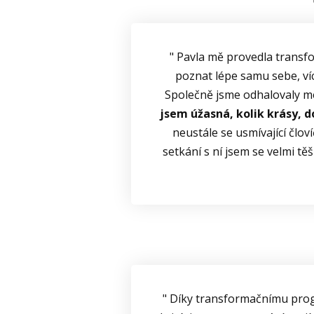
" Pavla mě provedla trans
poznat lépe samu sebe, víc 
Společně jsme odhalovaly mé
jsem úžasná, kolik krásy, 
neustále se usmívající člov
setkání s ní jsem se velmi tě
" Díky transformačnímu prog