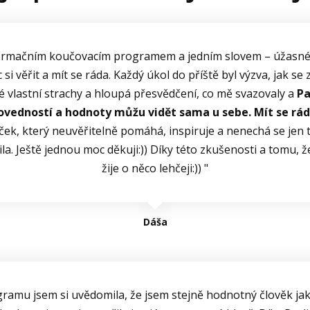
formačním koučovacím programem a jedním slovem – úžasné
si věřit a mít se ráda. Každý úkol do příště byl výzva, jak s
 vlastní strachy a hloupá přesvědčení, co mě svazovaly a
Pa
dovedností a hodnoty můžu vidět sama u sebe. Mít se rá
íček, který neuvěřitelně pomáhá, inspiruje a nenechá se jen
šila. Ještě jednou moc děkuji:)) Díky této zkušenosti a tomu, ž
žije o něco lehčeji:)) "
Dáša
ramu jsem si uvědomila, že jsem stejně hodnotný člověk jako