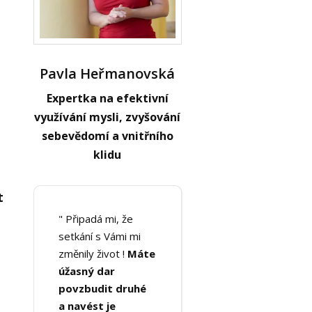
Pavla Heřmanovská
Expertka na efektivní
využívání mysli, zvyšování
sebevědomí a vnitřního
klidu
t
" Připadá mi, že
setkání s Vámi mi
změnily život !
Máte
úžasný dar
povzbudit druhé
a navést je