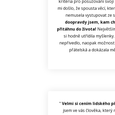
kritéria pro posuzování svojí
mi došlo, že spousta věcí, kt
nemusela vystupovat ze s
doopravdy jsem, kam chci
přitáhnu do života!
Největším
si hodně utřídila myšlenky
nepřivedlo, naopak možnost m
přátelská a dokázala mě
"
Velmi si cením lidského p
jsem ve vás člověka, který 