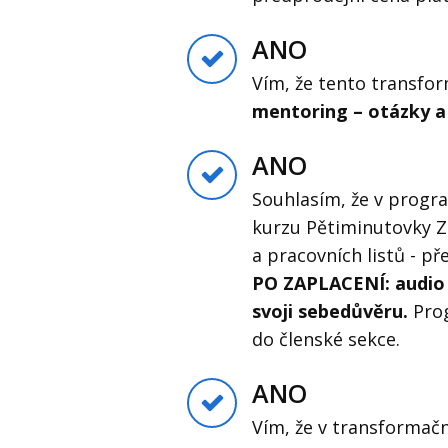
ANO
Vím, že tento transf
mentoring – otázky 
ANO
Souhlasím, že v prog
kurzu Pětiminutovky Zá
a pracovních listů - př
PO ZAPLACENÍ: audio J
svoji sebedůvěru.
Prog
do členské sekce.
ANO
Vím, že v transformač