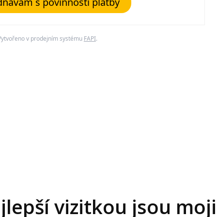
návám s povinností platby
Vytvořeno v prodejním systému
FAPI
.
lepší vizitkou jsou moji 