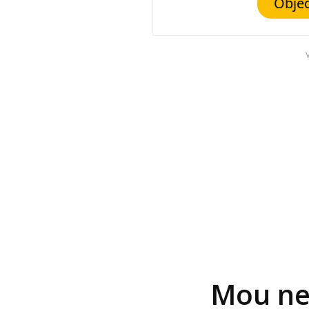
Objed
Mou nej