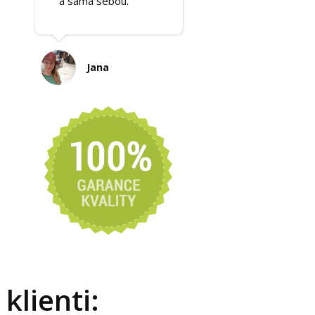
a sama sebou. "
Jana
klienti: