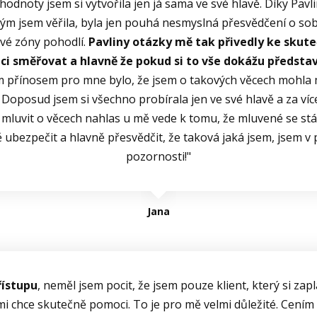
 hodnoty jsem si vytvořila jen já sama ve své hlavě. Díky P
erým jsem věřila, byla jen pouhá nesmyslná přesvědčení o so
vé zóny pohodlí.
Pavliny otázky mě tak přivedly ke skut
 směřovat a hlavně že pokud si to vše dokážu představit
 přínosem pro mne bylo, že jsem o takových věcech mohla m
. Doposud jsem si všechno probírala jen ve své hlavě a za víc
luvit o věcech nahlas u mě vede k tomu, že mluvené se stává
 ubezpečit a hlavně přesvědčit, že taková jaká jsem, jsem v
pozornosti!"
Jana
řístupu
, neměl jsem pocit, že jsem pouze klient, který si zapl
mi chce skutečně pomoci. To je pro mě velmi důležité. Cením