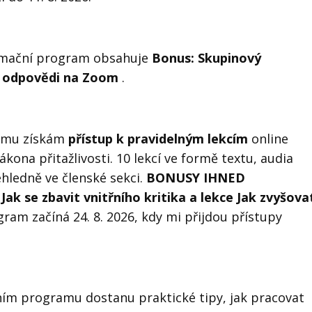
ormační program obsahuje
Bonus: Skupinový
a odpovědi na Zoom
.
ramu získám
přístup k pravidelným lekcím
online
kona přitažlivosti. 10 lekcí ve formě textu, audia
ehledně ve členské sekci.
BONUSY IHNED
ak se zbavit vnitřního kritika a lekce Jak zvyšova
ram začíná 24. 8. 2026, kdy mi přijdou přístupy
ním programu dostanu praktické tipy, jak pracovat