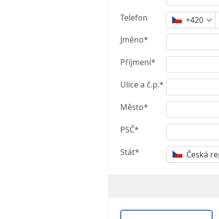
Telefon
+420
Jméno*
Příjmení*
Ulice a č.p.*
Město*
PSČ*
Stát*
Česká re