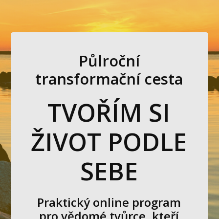
Půlroční
transformační cesta
TVOŘÍM SI
ŽIVOT PODLE
SEBE
Praktický online program
pro vědomé tvůrce, kteří