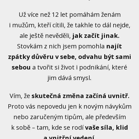
Už více než 12 let pomáhám ženám
i mužům, kteří cítili, že takhle to dál nejde,
ale ještě nevěděli,
jak začít jinak.
Stovkám z nich jsem pomohla
najít
zpátky důvěru v sebe, odvahu být sami
sebou
a tvořit si život i podnikání, které
jim dává smysl.
Vím, že
skutečná změna začíná uvnitř.
Proto vás nepovedu jen k novým návykům
nebo zaručeným tipům, ale především
k sobě – tam, kde se rodí
vaše síla, klid
a vnitřní vedení
.