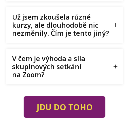
Už jsem zkoušela různé
kurzy, ale dlouhodobě nic
nezměnily. Čím je tento jiný?
V čem je výhoda a síla
skupinových setkání
na Zoom?
JDU DO TOHO