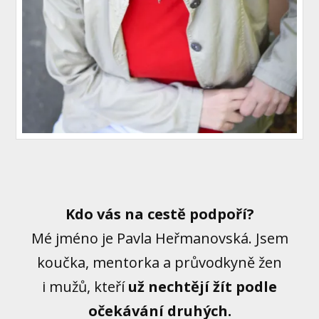
Kdo vás na cestě podpoří?
Mé jméno je Pavla Heřmanovská. Jsem
koučka, mentorka a průvodkyně žen
i mužů, kteří
už nechtějí žít podle
očekávání druhých.