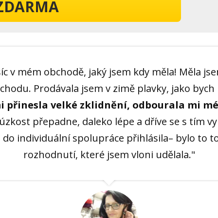
ZDARMA
síc v mém obchodě, jaký jsem kdy měla! Měla jse
chodu. Prodávala jsem v zimě plavky, jako bych 
i přinesla velké zklidnění, odbourala mi mé
úzkost přepadne, daleko lépe a dříve se s tím v
do individuální spolupráce přihlásila– bylo to t
rozhodnutí, které jsem vloni udělala."