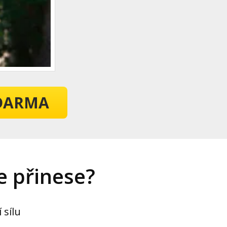
ZDARMA
e přinese?
 sílu