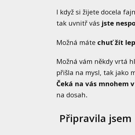
I když si žijete docela fa
tak uvnitř vás
jste nesp
Možná máte
chuť žít le
Možná vám někdy vrtá h
přišla na mysl, tak jako 
Čeká na vás mnohem ví
na dosah.
Připravila jsem