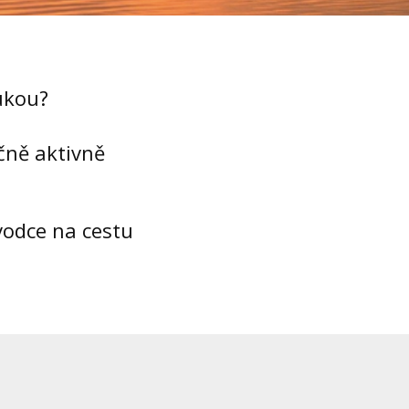
rukou?
ečně aktivně
vodce na cestu