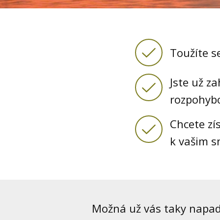
Toužíte se
Jste už z
rozpohyb
Chcete zí
k vašim 
Možná už vás taky napad