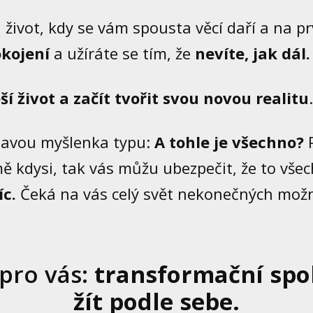
jn život, kdy se vám spousta věcí daří a na p
okojení
a užíráte se tím, že
nevíte, jak dál.
pší život a začít tvořit svou novou realitu
.
lavou myšlenka typu:
A tohle je všechno?
P
mě kdysi, tak vás můžu ubezpečit, že to vše
c.
Čeká na vás celý svět nekonečných možn
 pro vás:
transformační spo
žít podle sebe.