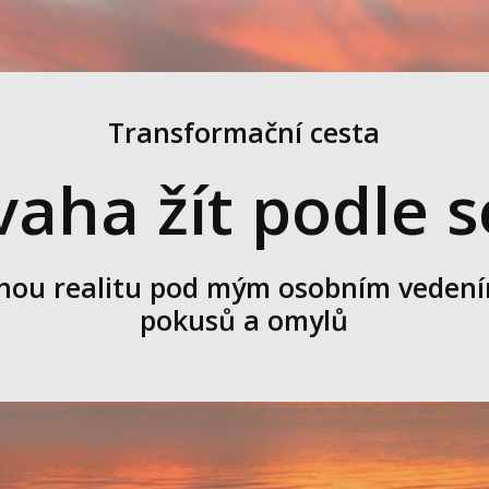
Transformační cesta
aha žít podle 
ěnou realitu pod mým osobním veden
pokusů a omylů