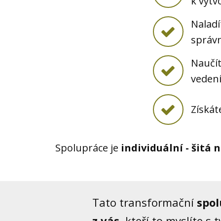
k vytv
Naladí
správ
Naučít
vedení
Získáte
Spolupráce je
individuální - šitá 
Tato transformační
spol
z vás
, kteří to myslíte s