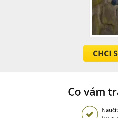
CHCI 
Co vám tr
Naučít