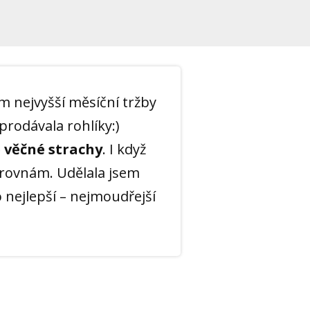
m nejvyšší měsíční tržby
prodávala rohlíky:)
 věčné strachy
. I když
yrovnám. Udělala jsem
o nejlepší – nejmoudřejší