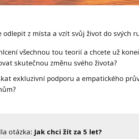
 odlepit z místa a vzít svůj život do svých 
ahlcení všechnou tou teorií a chcete už kon
ovat skutečnou změnu svého života?
skat exkluzivní podporu a empatického prů
snům?
la otázka:
Jak chci žít za 5 let?