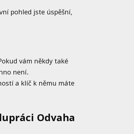
rvní pohled jste úspěšní,
okud vám někdy také
chno není.
ostí a klíč k němu máte
lupráci Odvaha