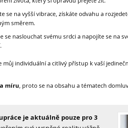
oření života, který si opravdu přejete žít.
te se na vyšší vibrace, získáte odvahu a rozjedet
ným směrem.
e se naslouchat svému srdci a napojíte se na své
.
 můj individuální a citlivý přístup k vaší jedinečn
na míru
, proto se na obsahu a tématech domluv
upráce je aktuálně pouze pro 3
 tvořením své vysněné reality vážně