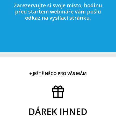
Zarezervujte si svoje místo, hodinu
před startem webináře vám pošlu
odkaz na vysílací stránku.
+ JEŠTĚ NĚCO PRO VÁS MÁM
DÁREK IHNED