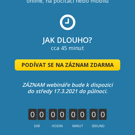
online, na počítači nebo mobilu
JAK DLOUHO?
cca 45 minut
PODÍVAT SE NA ZÁZNAM ZDARMA
ZÁZNAM webináře bude k dispozici
do středy 17.3.2021 do půlnoci.
0
0
0
0
0
0
0
0
DNÍ
HODIN
MINUT
SEKUND