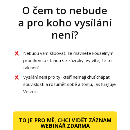
O čem to nebude
a pro koho vysílání
není?
Nebudu vám slibovat, že mávnete kouzelným
proutkem a stanou se zázraky. Vy víte, že to
tak není.
Vysílání není pro ty, kteří nemají chuť chápat
souvislosti a rozumět sobě a tomu, jak funguje
Vesmír.
TO JE PRO MĚ, CHCI VIDĚT ZÁZNAM
WEBINÁŘ ZDARMA