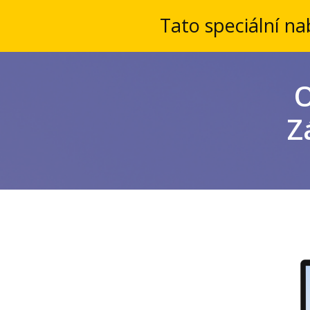
Tato speciální na
O
Z