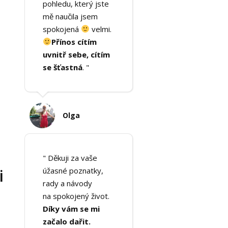
pohledu, který jste
mě naučila jsem
spokojená
velmi.
Přínos cítím
uvnitř sebe, cítím
se šťastná
. "
Olga
" Děkuji za vaše
i
úžasné poznatky,
rady a návody
na spokojený život.
Díky vám se mi
začalo dařit.