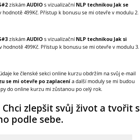
S#2
získám
AUDIO
s vizualizační
NLP technikou Jak se
 hodnotě 499Kč. Přístup k bonusu se mi otevře v modulu 2.
S#3
získám
AUDIO
s vizualizační
NLP technikou Jak si
v hodnotě 499Kč. Přístup k bonusu se mi otevře v modulu 3.
údaje ke členské sekci online kurzu obdržím na svůj e-mail
zu se mi otevře po zaplacení
a další moduly se mi budou
upy do online kurzu mi zůstanou po celý rok.
hci zlepšit svůj život a tvořit s
ho podle sebe.