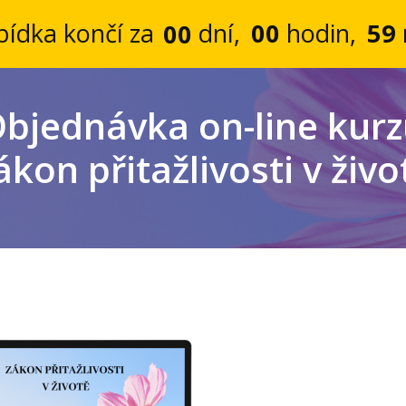
0
0
hodin
5
9
bídka končí za
dní
0
0
bjednávka on-line kur
ákon přitažlivosti v živo