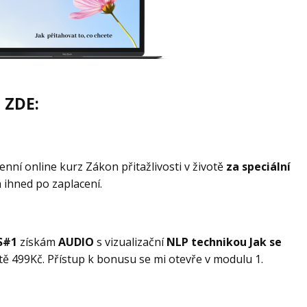
 ZDE:
nní online kurz Zákon přitažlivosti v životě
za speciální
á ihned po zaplacení.
S#1
získám
AUDIO
s vizualizační
NLP technikou Jak se
ě 499Kč. Přístup k bonusu se mi otevře v modulu 1.