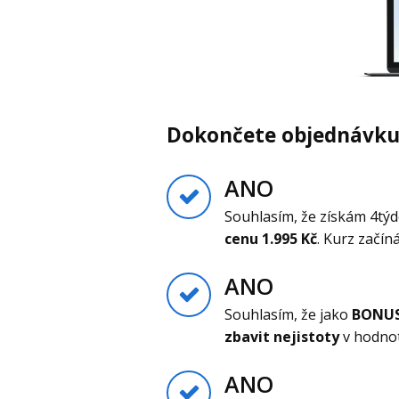
Dokončete objednávku
ANO
Souhlasím, že získám 4týde
cenu 1.995 Kč
. Kurz začín
ANO
Souhlasím, že jako
BONU
zbavit nejistoty
v hodnot
ANO