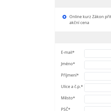
Online kurz Zákon přita
akční cena
E-mail*
Jméno*
Příjmení*
Ulice a č.p.*
Město*
PSČ*