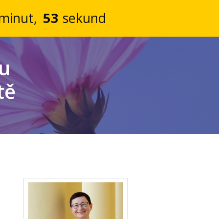
minut
5
sekund
3
zu
tě