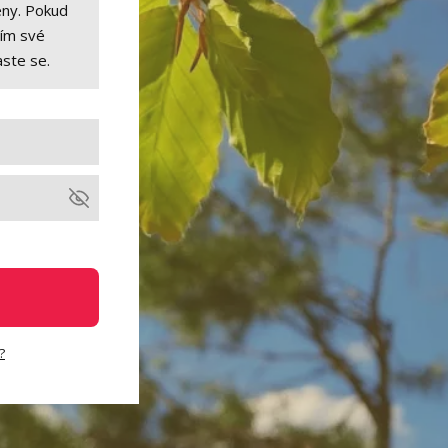
eny. Pokud
sím své
aste se.
?