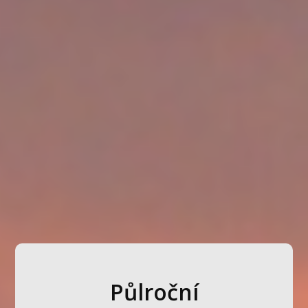
Půlroční