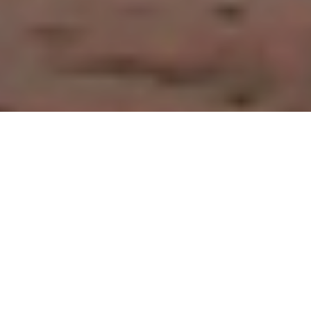
Cítíte, že ve vás dříme síla tvořit
život podle sebe, ale zatím nevíte,
jak ji naplno probudit?
Zkoušeli jste různé techniky, ale
výsledky nepřicházejí – nebo
nevydrží?