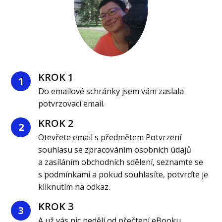
KROK 1
1
Do emailové schránky jsem vám zaslala
potvrzovací email.
KROK 2
2
Otevřete email s předmětem Potvrzení
souhlasu se zpracováním osobních údajů
a zasíláním obchodních sdělení, seznamte se
s podmínkami a pokud souhlasíte, potvrďte je
kliknutím na odkaz.
KROK 3
3
A už vás nic nedělí od přečtení eBooku