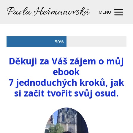
Pavla Heřmanovská
MENU
50%
Děkuji za Váš zájem o můj
ebook
7 jednoduchých kroků, jak
si začít tvořit svůj osud.