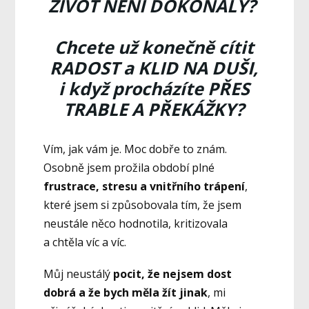
ŽIVOT NENÍ DOKONALÝ?
Chcete už konečně cítit
RADOST a KLID NA DUŠI,
i když procházíte PŘES
TRABLE A PŘEKÁŽKY?
Vím, jak vám je. Moc dobře to znám.
Osobně jsem prožila období plné
frustrace, stresu a vnitřního trápení
,
které jsem si způsobovala tím, že jsem
neustále něco hodnotila, kritizovala
a chtěla víc a víc.
Můj neustálý
pocit, že nejsem dost
dobrá a že bych měla žít jinak
, mi