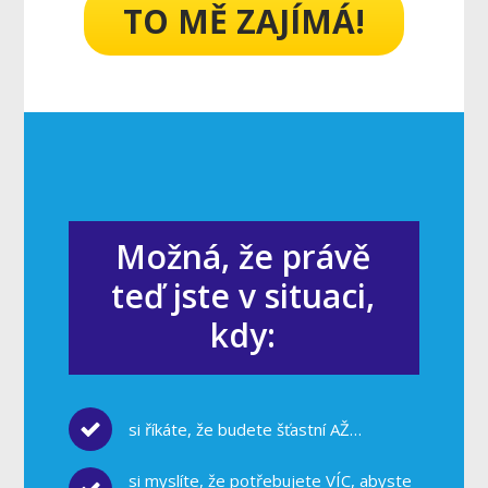
TO MĚ ZAJÍMÁ!
Možná, že právě
teď jste v situaci,
kdy:
si říkáte, že budete šťastní AŽ…
si myslíte, že potřebujete VÍC, abyste