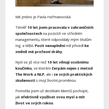
Mé jméno je Pavla Heřmanovská.
Téměř
10 let jsem pracovala v zahraničních
společnostech
na pozicích ve středním
managementu, které odpovídaly mým titulům
Ing. a MBA.
Pocit nenaplnění
mě přivedl
ke
změně mé profesní dráhy
.
Nyní se již více než
10 let věnuji osobnímu
koučinku
, ve kterém
čerpám nejen z metod
The Work a NLP
, ale i
ze svých praktických
zkušeností
s mojí životní proměnou.
Pomohla jsem už desítkám klientů pochopit,
jak
efektivně využívat svou mysl a mít
život ve svých rukou
.