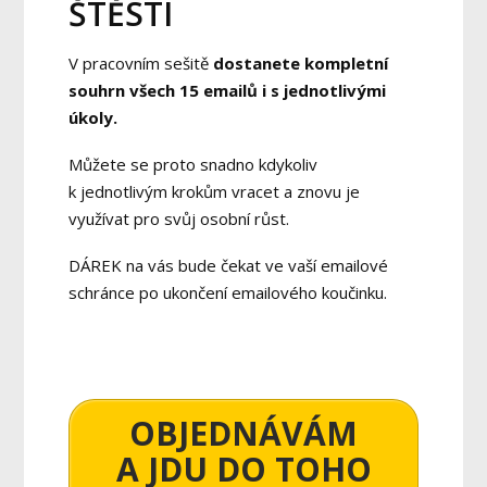
ŠTĚSTÍ
V pracovním sešitě
dostanete kompletní
souhrn všech 15 emailů i s jednotlivými
úkoly.
Můžete se proto snadno kdykoliv
k jednotlivým krokům vracet a znovu je
využívat pro svůj osobní růst.
DÁREK na vás bude čekat ve vaší emailové
schránce po ukončení emailového koučinku.
OBJEDNÁVÁM
A JDU DO TOHO