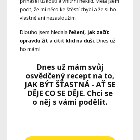
přinášel úzkosti a vnitřní neklid. Měla jsem
pocit, že mi něco ke štěstí chybí a že si ho
vlastně ani nezasloužím.
Dlouho jsem hledala
řešení, jak začít
opravdu žít a cítit klid na duši
. Dnes už
ho mám!
Dnes už mám svůj
osvědčený recept na to,
JAK BÝT ŠŤASTNÁ - AŤ SE
DĚJE CO SE DĚJE. Chci se
o něj s vámi podělit.