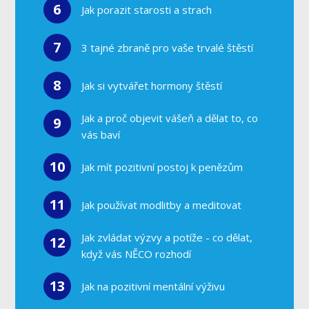
6
Jak porazit starosti a strach
7
3 tajné zbraně pro vaše trvalé štěstí
8
Jak si vytvářet hormony štěstí
Jak a proč objevit vášeň a dělat to, co
9
vás baví
10
Jak mít pozitivní postoj k penězům
11
Jak používat modlitby a meditovat
Jak zvládat výzvy a potíže - co dělat,
12
když vás NĚCO rozhodí
13
Jak na pozitivní mentální výživu