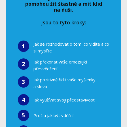
pomohou žít šťastně a mít klid
na duši.
Jsou to tyto kroky:
Jak se rozhodovat o tom, co vidíte a co
1
si myslíte
Jak překonat vaše omezující
2
přesvědčení
Jak pozitivně řídit vaše myšlenky
3
a slova
4
Jak využívat svoji představivost
5
Proč a jak být vděční