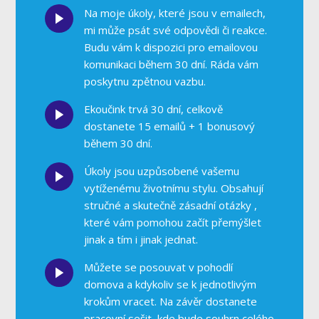
Na moje úkoly, které jsou v emailech,
mi může psát své odpovědi či reakce.
Budu vám k dispozici pro emailovou
komunikaci během 30 dní. Ráda vám
poskytnu zpětnou vazbu.
Ekoučink trvá 30 dní, celkově
dostanete 15 emailů + 1 bonusový
během 30 dní.
Úkoly jsou uzpůsobené vašemu
vytíženému životnímu stylu. Obsahují
stručné a skutečně zásadní otázky ,
které vám pomohou začít přemýšlet
jinak a tím i jinak jednat.
Můžete se posouvat v pohodlí
domova a kdykoliv se k jednotlivým
krokům vracet. Na závěr dostanete
pracovní sešit, kde bude souhrn celého