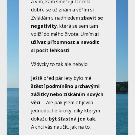
a vím, kam směřuji. Docela
dobře se už znám a věřím si.
Zvládám s nadhledem
zbavit se
negativity
, která se sem tam
vplíží do mého života. Umím
si
užívat přítomnost a navodit
si pocit lehkosti
.
Vždycky to tak ale nebylo.
Ještě před pár lety bylo mé
štěstí podmíněno prchavými
zážitky nebo získáním nových
věcí
..... Ale pak jsem objevila
jednoduché kroky, díky kterým
dokážu
být šťastná jen tak
.
A chci vás naučit, jak na to.