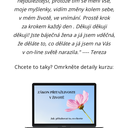
nejdůležitější, protože tím se mění vše,
moje myšlenky, vidím změny kolem sebe,
v mém životě, ve vnímání. Prostě krok
za krokem každý den . Děkuji děkuji
děkuji! Jste báječná žena a já jsem vděčná,
že děláte to, co děláte a já jsem na Vás
v on-line světě narazila." ---- Tereza
Chcete to taky? Omrkněte detaily kurzu: