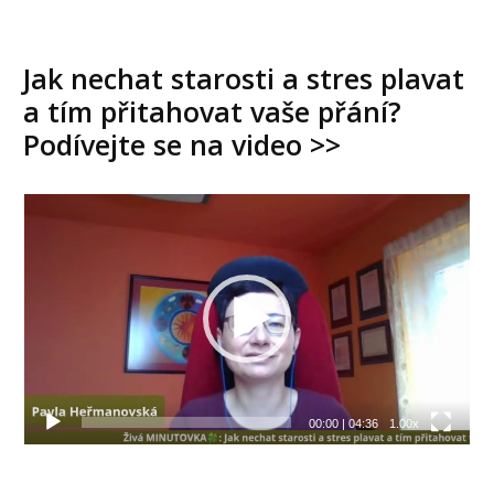
Jak nechat starosti a stres plavat
a tím přitahovat vaše přání?
Podívejte se na video >>
Video
přehrávač
00:00
|
04:36
1.00x