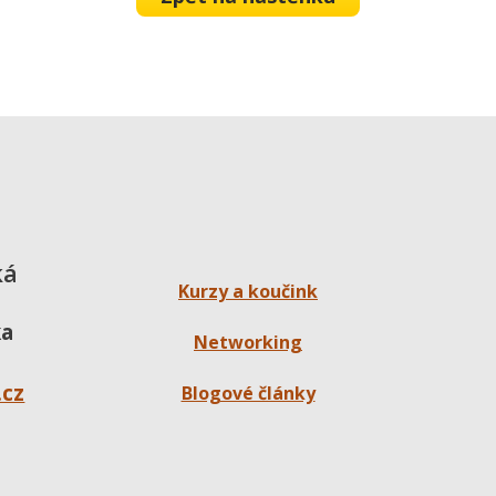
ká
Kurzy a koučink
ka
Networking
.cz
Blogové články