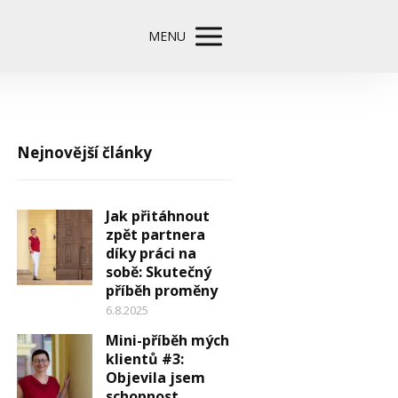
MENU
Nejnovější články
Jak přitáhnout
zpět partnera
díky práci na
sobě: Skutečný
příběh proměny
6.8.2025
Mini-příběh mých
klientů #3:
Objevila jsem
schopnost