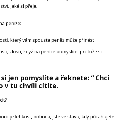
ví, jaké si přeje.
 na peníze:
osti, který vám spousta peněz může přinést
ti, zlosti, když na peníze pomyslíte, protože si
 si jen pomyslíte a řeknete: “ Chci
 v tu chvíli cítíte.
cit?
ocit je lehkost, pohoda, jste ve stavu, kdy přitahujete