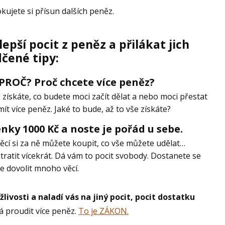
okujete si přísun dalších peněz.
lepší pocit z peněz a přilákat jich
dčené tipy:
 PROČ? Proč chcete více peněz?
e získáte, co budete moci začít dělat a nebo moci přestat
ít více peněz. Jaké to bude, až to vše získáte?
enky 1000 Kč a noste je pořád u sebe.
věcí si za ně můžete koupit, co vše můžete udělat…
ratit vícekrát. Dá vám to pocit svobody. Dostanete se
te dovolit mnoho věcí.
livosti a naladí vás na jiný pocit, pocit dostatku
á proudit více peněz.
To je ZÁKON.