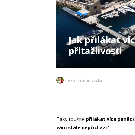
Jak přilákat v
přitažlivosti
Pavla Heřmanovská
Taky toužíte
přilákat více peněz
d
vám stále nepřichází
?