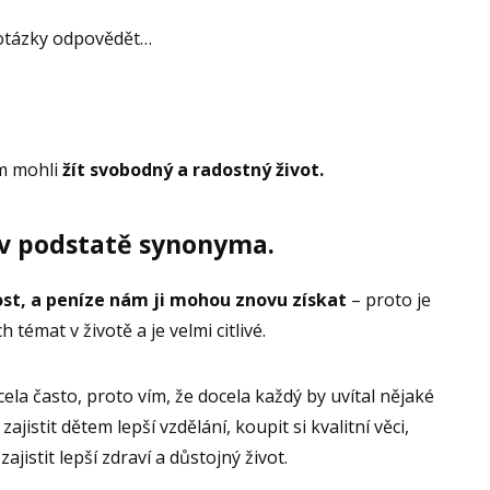
 otázky odpovědět…
m mohli
žít svobodný a radostný život.
 v podstatě synonyma.
ost, a peníze nám ji mohou znovu získat
– proto je
 témat v životě a je velmi citlivé.
ela často, proto vím, že docela každý by uvítal nějaké
jistit dětem lepší vzdělání, koupit si kvalitní věci,
jistit lepší zdraví a důstojný život.