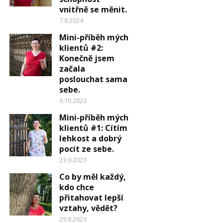
vnitřně se měnit.
7.8.2024
Mini-příběh mých
klientů #2:
Konečně jsem
začala
poslouchat sama
sebe.
9.10.2023
Mini-příběh mých
klientů #1: Cítím
lehkost a dobrý
pocit ze sebe.
23.9.2023
Co by měl každý,
kdo chce
přitahovat lepší
vztahy, vědět?
29.8.2023