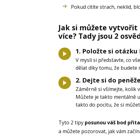
Pokud cítíte strach, neklid, bl
Jak si můžete vytvořit 
více? Tady jsou 2 osvě
1. Položte si otázku
V mysli si představte, co vš
dělat díky tomu, že budete m
2. Dejte si do peněž
Záměrně si všímejte, kolik 
Můžete je takto mentálně ut
takto do pocitu, že si může
Tyto 2 tipy
posunou váš bod přitaž
a můžete pozorovat, jak vám začín