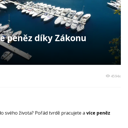
íce peněz díky Zákonu
4594x
o svého života? Pořád tvrdě pracujete a
více peněz