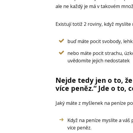
ale ne každý je má v takovém množst
Existují totiž 2 roviny, když myslíte
buď máte pocit svobody, lehk
nebo máte pocit strachu, úzkos
uvědomíte jejich nedostatek
Nejde tedy jen o to, že
více peněz.“ Jde o to, co
Jaký máte z myšlenek na peníze po
Když na peníze myslíte a váš p
více peněz.