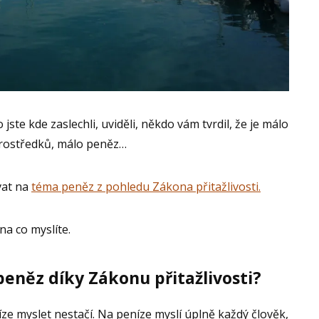
ste kde zaslechli, uviděli, někdo vám tvrdil, že je málo
 prostředků, málo peněz…
vat na
téma peněz z pohledu Zákona přitažlivosti.
na co myslíte.
 peněz díky Zákonu přitažlivosti?
íze myslet nestačí. Na peníze myslí úplně každý člověk,